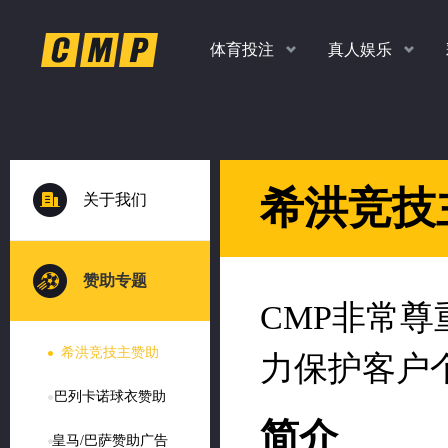
体育投注
真人娱乐
返水
返水
返水
返水
高达
高达
高达
高达
关于我们
时时彩、PK10、香港彩
老虎机，捕鱼，真人
扫码
下
1.0
1.0
1.10
1.20
各种玩法任你玩
多款经典游戏
%
%
赞助专题
希洪竞技主赞助
%
%
巴列卡诺球衣赞助
皇马/巴萨赞助广告